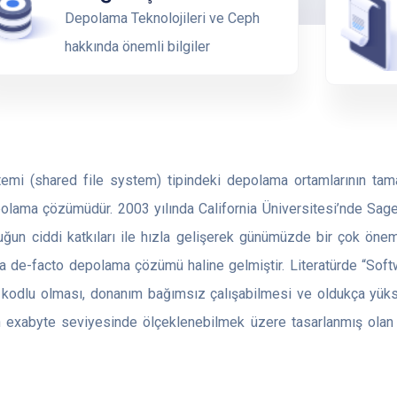
Depolama Teknolojileri ve Ceph
hakkında önemli bilgiler
temi (shared file system) tipindeki depolama ortamlarının ta
olama çözümüdür. 2003 yılında California Üniversitesi’nde Sage
luğun ciddi katkıları ile hızla gelişerek günümüzde bir çok önem
nda de-facto depolama çözümü haline gelmiştir. Literatürde “Sof
 kodlu olması, donanım bağımsız çalışabilmesi ve oldukça yük
n exabyte seviyesinde ölçeklenebilmek üzere tasarlanmış olan C