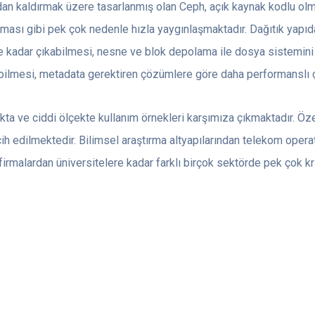
dan kaldırmak üzere tasarlanmış olan Ceph, açık kaynak kodlu olm
lması gibi pek çok nedenle hızla yaygınlaşmaktadır. Dağıtık yapıda
ne kadar çıkabilmesi, nesne ve blok depolama ile dosya sistemini
bilmesi, metadata gerektiren çözümlere göre daha performanslı çalı
 ve ciddi ölçekte kullanım örnekleri karşımıza çıkmaktadır. Özell
cih edilmektedir. Bilimsel araştırma altyapılarından telekom operat
 firmalardan üniversitelere kadar farklı birçok sektörde pek çok kr