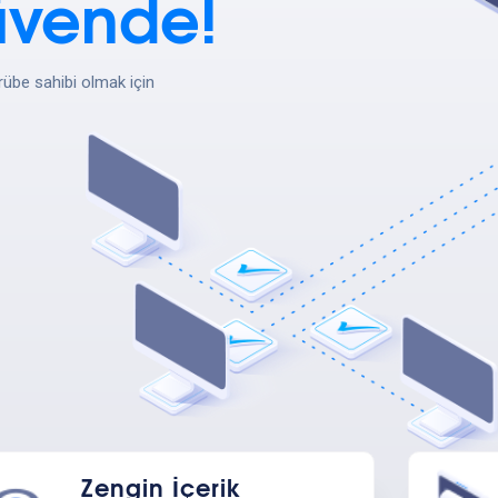
Güvende!
übe sahibi olmak için
Zengin İçerik