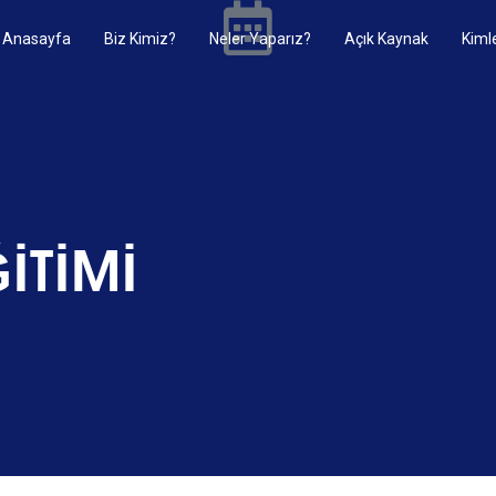
Anasayfa
Biz Kimiz?
Neler Yaparız?
Açık Kaynak
Kimle
İTİMİ